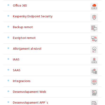
Office 365
Kaspersky Endpoint Security
Backup remot
Escriptori remot
Allotjament al núvol
IAAS
SAAS
Integracions
Desenvolupament Web
Desenvolupament APP´s