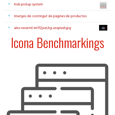
Kids pickup system
Imatges de contingut de pàgines de productes
ales-nesetril-Im7lZjxeLhg-unsplash.jpg
Icona Benchmarkings