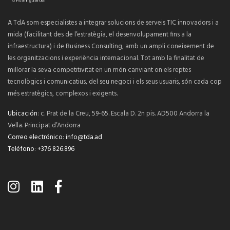
A TdA som especialistes a integrar solucions de serveis TIC innovadors i a
mida (facilitant des de l’estratègia, el desenvolupament fins a la
infraestructura) i de Business Consulting, amb un ampli coneixement de
les organitzacions i experiència internacional. Tot amb la finalitat de
millorar la seva competitivitat en un món canviant on els reptes
tecnològics i comunicatius, del seu negoci i els seus usuaris, són cada cop
més estratègics, complexos i exigents.
Ubicación
: c. Prat de la Creu, 59-65. Escala D. 2n pis. AD500 Andorra la
Vella. Principat d’Andorra
Correo electrónico
:
info@tda.ad
Teléfono
:
+376 826.896