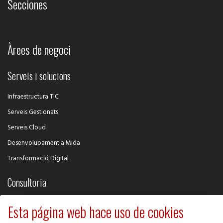
Secciones
Àrees de negoci
Serveis i solucions
Infraestructura TIC
Serveis Gestionats
Serveis Cloud
Desenvolupament a Mida
Transformació Digital
Consultoria
Intel·ligència Competitiva
Esta página web hace uso de cookies
Desenvolupament de Negoci