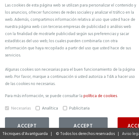
Las cookies de esta página web se utilizan para personalizar el contenido y
Ciberseguretat
los anuncios, ofrecer funciones de redes sociales y analizar el tráfico en la
Gestió de Projectes
web. Además, compartimos información relativa al uso que usted hace de
Protecció de Dades
nuestra página web con terceras empresas de publicidad o análisis web
con la finalidad de mostrarle publicidad según sus preferencias y sacar
estadísticas del uso web; los cuales pueden combinarla con otra
información que haya recopilado a partir del uso que usted hace de sus
servicios.
Algunas cookies son necesarias para el buen funcionamiento de la página
web. Por favor, marque a continuación si usted autoriza a
TdA
a hacer uso
de las cookies no necesarias.
Para más información, se puede consultar la
política de cookies
.
Necesarias
Analítica
Publicitaria
ACCEPT
ACCEPT
ACC
SELECTED
NECESSARY
AL
Tècniques d'Avantguarda
©
Todos los derechos reservados
Aviso leg