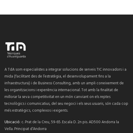
A TdA som especialistes a integrar solucions de serveis TIC innovadors i a
mida (facilitant des de l’estratègia, el desenvolupament fins a la
infraestructura) i de Business Consulting, amb un ampli coneixement de
les organitzacions i experiència internacional. Tot amb la finalitat de
millorar la seva competitivitat en un món canviant on els reptes
tecnològics i comunicatius, del seu negoci i els seus usuaris, són cada cop
més estratègics, complexos i exigents.
Ubicació
: c. Prat de la Creu, 59-65. Escala D. 2n pis. AD500 Andorra la
Vella. Principat d’Andorra