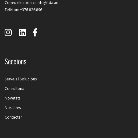
Correu electrònic
:
info@tda.ad
Telèfon
:
+376 826.896
Seccions
Serveis i Solucions
Consultoria
Novetats
Nosaltres
Contactar