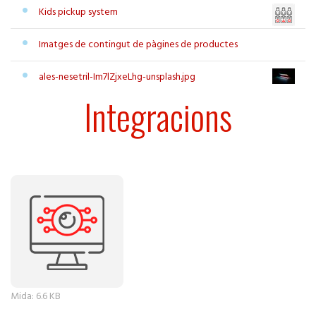
Kids pickup system
Imatges de contingut de pàgines de productes
ales-nesetril-Im7lZjxeLhg-unsplash.jpg
Integracions
Feu clic per a visualitzar la imatge a mida completa…
Mida: 6.6 KB