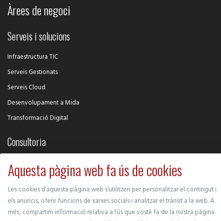
Àrees de negoci
Serveis i solucions
Infraestructura TIC
Serveis Gestionats
Serveis Cloud
Desenvolupament a Mida
Transformació Digital
Consultoria
Intel·ligència Competitiva
Aquesta pàgina web fa ús de cookies
Desenvolupament de Negoci
Les cookies d’aquesta pàgina web s’utilitzen per personalitzar el contingut i
Ciberseguretat
els anuncis, oferir funcions de xarxes socials i analitzar el trànsit a la web. A
Gestió de Projectes
més, compartim informació relativa a l’ús que vostè fa de la nostra pàgina