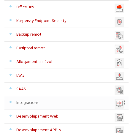
Office 365
Kaspersky Endpoint Security
Backup remot
Escriptori remot
Allotjament al núvol
IAAS
SAAS
Integracions
Desenvolupament Web
Desenvolupament APP´s