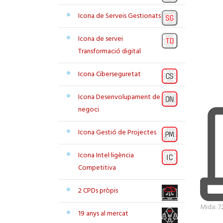
Icona de Serveis Gestionats
Icona de servei
Transformació digital
Icona Ciberseguretat
Icona Desenvolupament de
negoci
Icona Gestió de Projectes
Icona Intel·ligència
Competitiva
2 CPDs pròpis
Feu cli
Mida: 7
19 anys al mercat