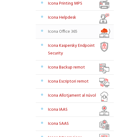
Icona Printing MPS
Icona Helpdesk
Icona Office 365
Icona Kaspersky Endpoint
Security
Icona Backup remot
Icona Escriptori remot
Icona Allotjament al núvol
Icona IAAS
Icona SAAS