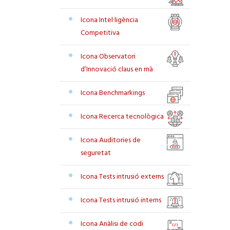
Icona Intel·ligència
Competitiva
Icona Observatori
d’Innovació claus en mà
Icona Benchmarkings
Icona Recerca tecnològica
Icona Auditories de
seguretat
Icona Tests intrusió externs
Icona Tests intrusió interns
Icona Anàlisi de codi