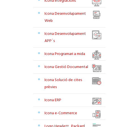
Icona Integracions
Icona Desenvolupament
Web
Icona Desenvolupament
APP´s
Icona Programari a mida
Icona Gestió Documental
Icona Solució de cites
prèvies
Icona ERP
Icona e-Commerce
Logo Hewlett_Packard