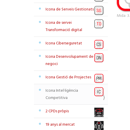
Icona de Serveis Gestionats
Feu cli
Mida: 3
Icona de servei
Transformació digital
Icona Ciberseguretat
Icona Desenvolupament de
negoci
Icona Gestió de Projectes
Icona Intel·ligència
Competitiva
2 CPDs pròpis
19 anys al mercat