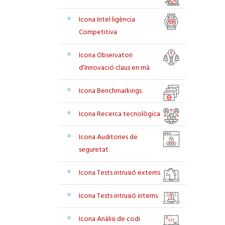
Icona Intel·ligència
Competitiva
Icona Observatori
d’Innovació claus en mà
Icona Benchmarkings
Icona Recerca tecnològica
Icona Auditories de
seguretat
Icona Tests intrusió externs
Icona Tests intrusió interns
Icona Anàlisi de codi