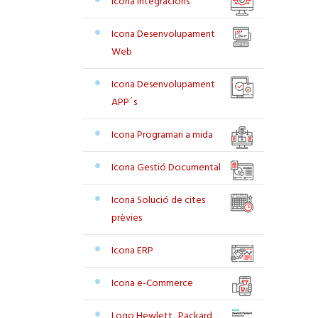
Icona Integracions
Icona Desenvolupament
Web
Icona Desenvolupament
APP´s
Icona Programari a mida
Icona Gestió Documental
Icona Solució de cites
prèvies
Icona ERP
Icona e-Commerce
Logo Hewlett_Packard