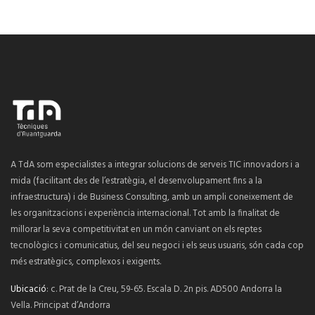
A TdA som especialistes a integrar solucions de serveis TIC innovadors i a
mida (facilitant des de l’estratègia, el desenvolupament fins a la
infraestructura) i de Business Consulting, amb un ampli coneixement de
les organitzacions i experiència internacional. Tot amb la finalitat de
millorar la seva competitivitat en un món canviant on els reptes
tecnològics i comunicatius, del seu negoci i els seus usuaris, són cada cop
més estratègics, complexos i exigents.
Ubicació
: c. Prat de la Creu, 59-65. Escala D. 2n pis. AD500 Andorra la
Vella. Principat d’Andorra