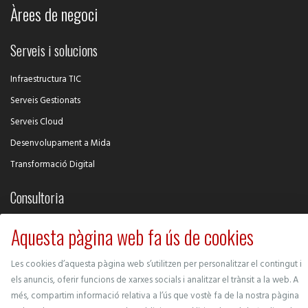
Àrees de negoci
Serveis i solucions
Infraestructura TIC
Serveis Gestionats
Serveis Cloud
Desenvolupament a Mida
Transformació Digital
Consultoria
Intel·ligència Competitiva
Aquesta pàgina web fa ús de cookies
Desenvolupament de Negoci
Les cookies d’aquesta pàgina web s’utilitzen per personalitzar el contingut i
Ciberseguretat
els anuncis, oferir funcions de xarxes socials i analitzar el trànsit a la web. A
Gestió de Projectes
més, compartim informació relativa a l’ús que vostè fa de la nostra pàgina