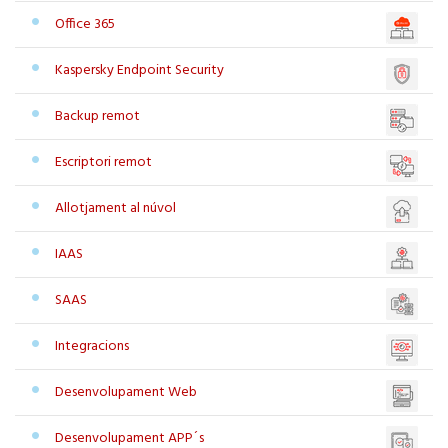
Office 365
Kaspersky Endpoint Security
Backup remot
Escriptori remot
Allotjament al núvol
IAAS
SAAS
Integracions
Desenvolupament Web
Desenvolupament APP´s