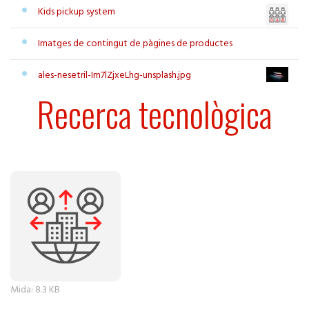
Kids pickup system
Imatges de contingut de pàgines de productes
ales-nesetril-Im7lZjxeLhg-unsplash.jpg
Recerca tecnològica
Feu clic per a visualitzar la imatge a mida completa…
Mida: 8.3 KB