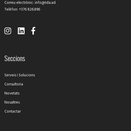
Correu electrònic
:
info@tda.ad
Telèfon
:
+376 826.896
Seccions
Serveis i Solucions
Consultoria
Novetats
Nosaltres
Contactar