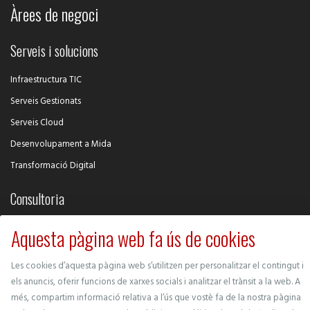
Àrees de negoci
Serveis i solucions
Infraestructura TIC
Serveis Gestionats
Serveis Cloud
Desenvolupament a Mida
Transformació Digital
Consultoria
Intel·ligència Competitiva
Aquesta pàgina web fa ús de cookies
Desenvolupament de Negoci
Les cookies d’aquesta pàgina web s’utilitzen per personalitzar el contingut i
Ciberseguretat
els anuncis, oferir funcions de xarxes socials i analitzar el trànsit a la web. A
Gestió de Projectes
més, compartim informació relativa a l’ús que vostè fa de la nostra pàgina