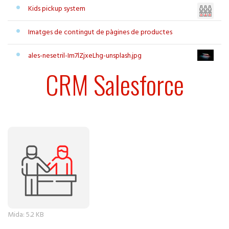
Kids pickup system
Imatges de contingut de pàgines de productes
ales-nesetril-Im7lZjxeLhg-unsplash.jpg
CRM Salesforce
Feu clic per a visualitzar la imatge a mida completa…
Mida: 5.2 KB