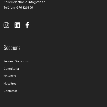
Correu electrònic
:
info@tda.ad
Telèfon
:
+376 826.896
Seccions
Serveis i Solucions
Consultoria
Novetats
Nosaltres
Contactar