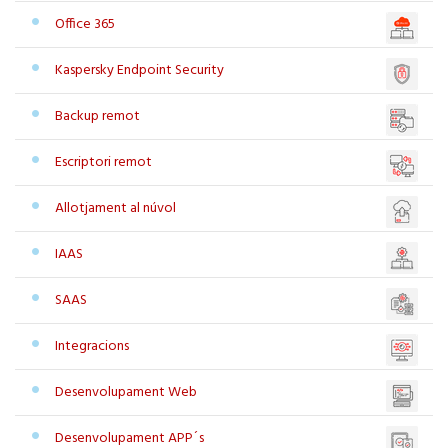
Office 365
Kaspersky Endpoint Security
Backup remot
Escriptori remot
Allotjament al núvol
IAAS
SAAS
Integracions
Desenvolupament Web
Desenvolupament APP´s