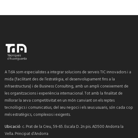
A TdA som especialistes a integrar solucions de serveis TIC innovadors i a
mida (facilitant des de l’estratègia, el desenvolupament fins a la
infraestructura) i de Business Consulting, amb un ampli coneixement de
les organitzacions i experiència internacional. Tot amb la finalitat de
millorar la seva competitivitat en un món canviant on els reptes
tecnològics i comunicatius, del seu negoci i els seus usuaris, són cada cop
més estratègics, complexos i exigents.
Ubicació
: c. Prat de la Creu, 59-65. Escala D. 2n pis. AD500 Andorra la
Vella. Principat d’Andorra