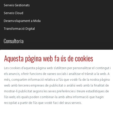
Serveis Gestionats
Serveis Cloud
Desenvolupament a Mida
Transformació Digital
Consultoria
Intel·ligència Competitiva
Aquesta pàgina web fa ús de cookies
Desenvolupament de Negoci
Ciberseguretat
Les cookies d’aquesta pàgina web s’utilitzen per personalitzar el contingut i
els anuncis, oferir funcions de xarxes socials i analitzar el trànsit a la web. A
Gestió de Projectes
més, compartim informació relativa a l’ús que vostè fa de la nostra pàgina
Protecció de Dades
web amb terceres empreses de publicitat o anàlisi web amb la finalitat de
mostrar-li publicitat segons les seves preferències i treure estadístiques de
l’ús web; els quals poden combinar-la amb altra informació que hagin
recopilat a partir de l’ús que vostè faci del seus serveis.