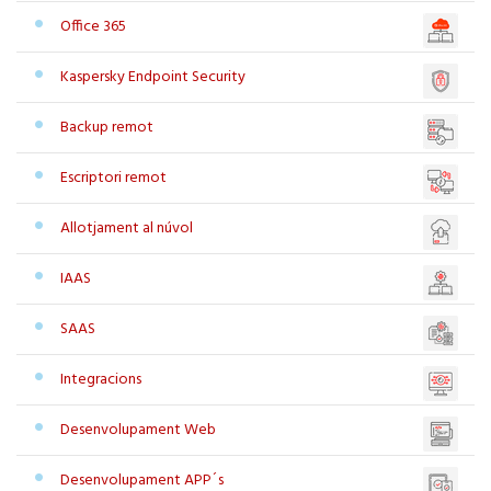
Office 365
Kaspersky Endpoint Security
Backup remot
Escriptori remot
Allotjament al núvol
IAAS
SAAS
Integracions
Desenvolupament Web
Desenvolupament APP´s