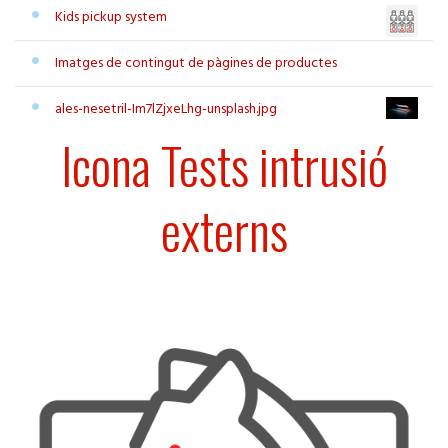
Kids pickup system
Imatges de contingut de pàgines de productes
ales-nesetril-Im7lZjxeLhg-unsplash.jpg
Icona Tests intrusió
externs