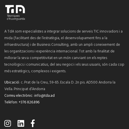
A TdA som especialistes a integrar solucions de serveis TIC innovadors i a
mida (facilitant des de l’estratègia, el desenvolupament fins a la
infraestructura) i de Business Consulting, amb un ampli coneixement de
les organitzacions i experiència internacional. Tot amb la finalitat de
millorar la seva competitivitat en un món canviant on els reptes
tecnològics i comunicatius, del seu negoci i els seus usuaris, són cada cop
més estratègics, complexos i exigents.
Ubicació
: c. Prat de la Creu, 59-65. Escala D. 2n pis. AD500 Andorra la
Vella. Principat d’Andorra
Correu electrònic
:
info@tda.ad
Telèfon
:
+376 826.896