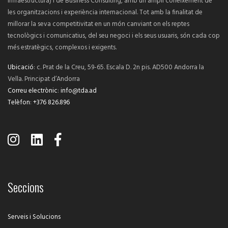
infraestructura) i de Business Consulting, amb un ampli coneixement de
les organitzacions i experiència internacional. Tot amb la finalitat de
millorar la seva competitivitat en un món canviant on els reptes
tecnològics i comunicatius, del seu negoci i els seus usuaris, són cada cop
més estratègics, complexos i exigents.
Ubicació
: c. Prat de la Creu, 59-65. Escala D. 2n pis. AD500 Andorra la
Vella. Principat d’Andorra
Correu electrònic
:
info@tda.ad
Telèfon
:
+376 826.896
Seccions
Serveis i Solucions