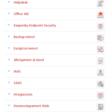
Helpdesk
Office 365
Kaspersky Endpoint Security
Backup remot
Escriptori remot
Allotjament al núvol
IAAS
SAAS
Integracions
Desenvolupament Web